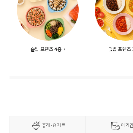
솥밥 프렌즈 4종
덮밥 프렌즈 
퓨레·요거트
아기