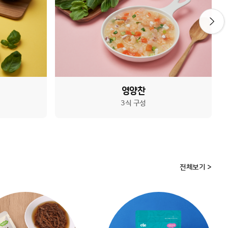
최대 12개월 보관! 외출용 9~11개월 이유식
실온이유식 '후기' 4종 SET
23,600
원
10
%
21,200
원
영양찬
3식 구성
최대 12개월 보관! 외출용 12~14개월 이유식
실온이유식 '무른밥' 4종 SET
24,400
원
10
%
21,900
원
전체보기 >