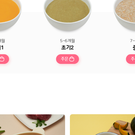
개월
5~6개월
7
1
초기2
주문
주