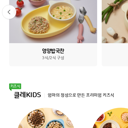
영양밥국찬
3식/2식 구성
클레KIDS
엄마의 정성으로 만든 프리미엄 키즈식