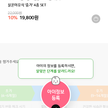
실온이유식 '중기' 4종 SET
22,000
원
10
%
19,800
원
을 챙겨주세요.
아이의 정보를 등록하시면,
알맞은 단계를 알려드려요!
초기
중기
후기
아이정보
(4~6개월)
(7~8개월)
(9~14개월)
등록
기 반응 체크 시기
철분 공급 골든타임
건강한 식습관 형