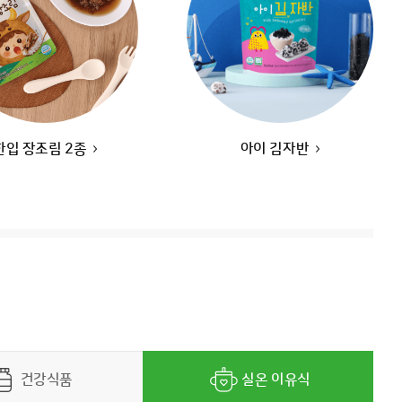
최대 12개월 보관! 외출용 9~11개월 이유식
실온이유식 '후기' 4종 SET
23,600
원
10
%
21,200
원
한입 장조림 2종
아이 김자반
최대 12개월 보관! 외출용 12~14개월 이유식
실온이유식 '무른밥' 4종 SET
24,400
원
10
%
21,900
원
건강식품
실온 이유식