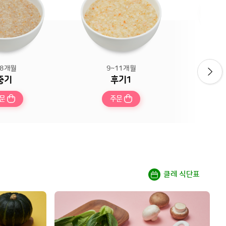
~8개월
9~11개월
중기
후기1
문
주문
클레 식단표