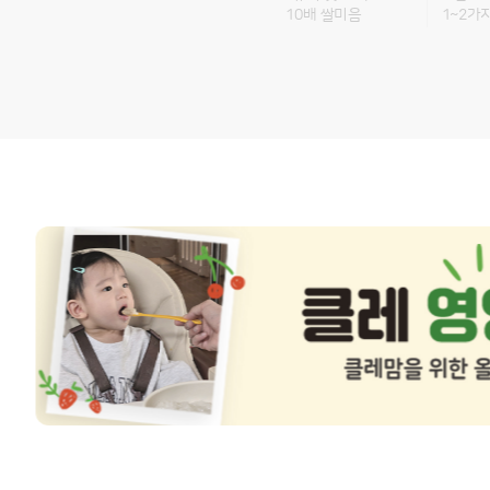
10배 쌀미음
1~2가