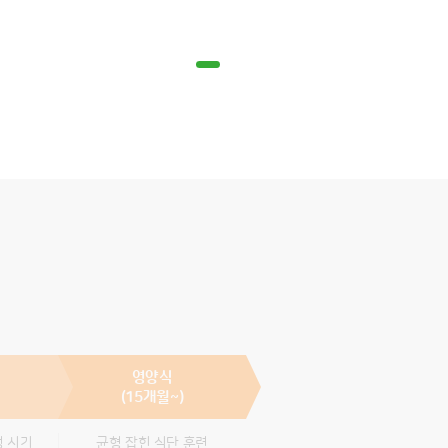
영양식
(15개월~)
성 시기
균형 잡힌 식단 훈련