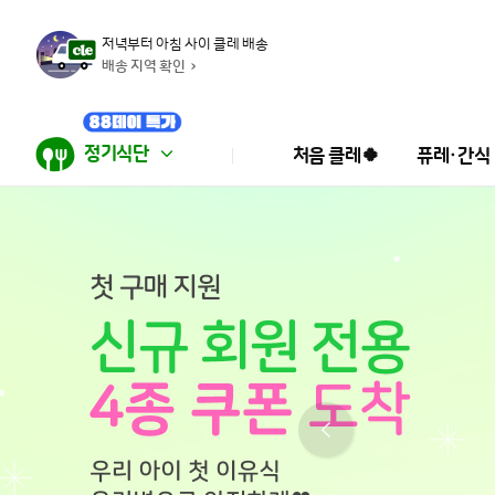
저녁부터 아침 사이 클레 배송
배송 지역 확인
정기식단
처음 클레🍀
퓨레·간식