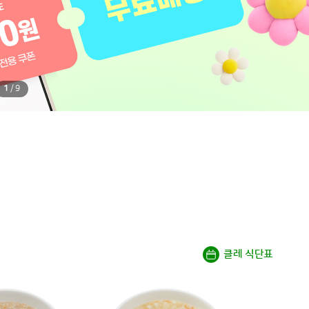
1
/
9
클레 식단표