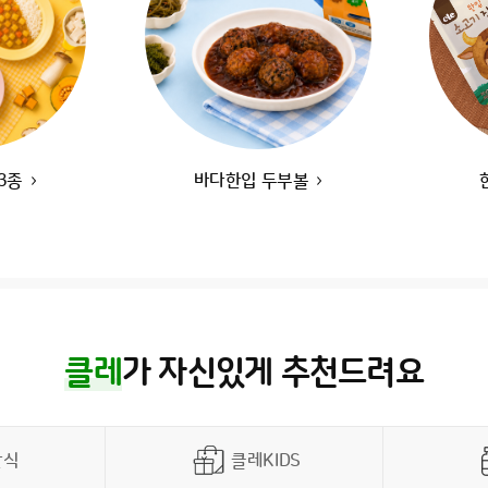
3종
바다한입 두부볼
클레
가 자신있게 추천드려요
간식
클레KIDS