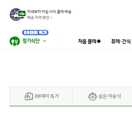
저녁부터 아침 사이 클레 배송
배송 지역 확인
정기식단
처음 클레🍀
퓨레·간식
88데이 특가
실온 이유식