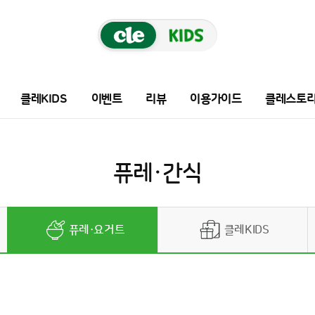
클레KIDS
이벤트
리뷰
이용가이드
클레스토
퓨레·간식
퓨레·요거트
클레KIDS