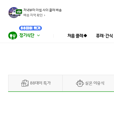
저녁부터 아침 사이 클레 배송
배송 지역 확인
정기식단
처음 클레🍀
퓨레·간식
88데이 특가
실온 이유식