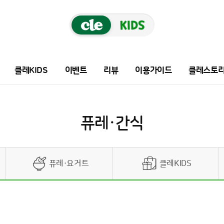
클레KIDS
이벤트
리뷰
이용가이드
클레스토
퓨레·간식
퓨레·요거트
클레KIDS