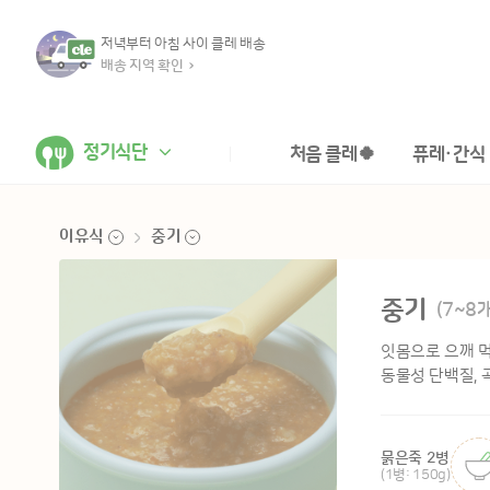
저녁부터 아침 사이 클레 배송
배송 지역 확인
정기식단
처음 클레🍀
퓨레·간식
이유식
중기
이유식
준비기
중기
영양식
초기1
(7~8
패키지
초기2
잇몸으로 으깨 먹
퓨레&요거트
중기
동물성 단백질, 
후기1
후기2
후기무른밥
묽은죽 2병
(1병: 150g)