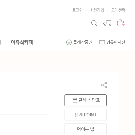
로그인
회원가입
고객센터
리
이유식카페
클레상품권
영유아사전
클레 식단표
단계 POINT
먹이는 법