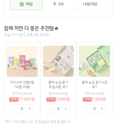
매일
주 3회
내맘대로
함께 하면 더 좋은 추천템🔥
지금 여기서만👇 초특가로 드려요!
라이스바 맛별5종
클레 눈금 용기
클레 눈금 용기 4조
*4(총 20봉)
듀얼스푼 SET
SET
정가 50,000원
정가 35,000원
정가 35,000원
37,000원
7,900원
7,900원
26%
77%
77%
-
+
-
+
-
+
0
0
0
* 추가 구매 상품은 식단 '첫'발송일에 함께 출고됩니다.