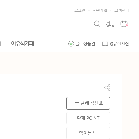
로그인
회원가입
고객센터
리
이유식카페
클레상품권
영유아사전
클레 식단표
단계 POINT
먹이는 법