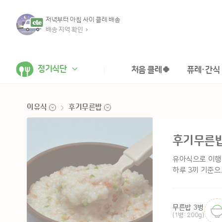
저녁부터 아침 사이 클레 배송
배송 지역 확인
정기식단
처음 클레🍀
퓨레·간식
이유식
후기무른밥
이유식
준비기
후기무른
영양식
초기1
패키지
초기2
유아식으로 이행
퓨레&요거트
중기
하루 3끼 기준으
후기1
후기2
후기무른밥
무른밥 3병
(1병: 200g)