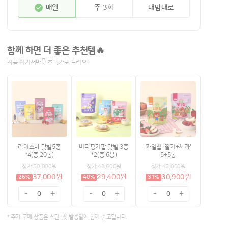
매일
주 3회
내맘대로
함께 하면 더 좋은 추천템🔥
지금 여기서만👇 초특가로 드려요!
라이스바 맛별5종
비타핑거팝 맛별 3종
과일칩 '띨기+사과'
*4(총 20봉)
*2(총 6봉)
5+5봉
정가 50,000원
정가 48,600원
정가 45,000원
37,000원
29,400원
30,900원
26%
40%
31%
-
+
-
+
-
+
0
0
0
* 추가 구매 상품은 식단 '첫'발송일에 함께 출고됩니다.