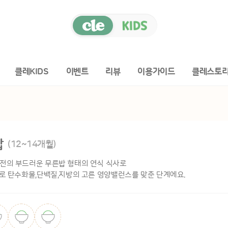
클레KIDS
이벤트
리뷰
이용가이드
클레스토
밥
(12~14개월)
전의 부드러운 무른밥 형태의 연식 식사로
로 탄수화물,단백질,지방의 고른 영양밸런스를 맞춘 단계에요.