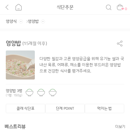
식단주문
0
영양밥
(15개월 이후)
다양한 질감과 고른 영양공급을 위해 유기농 쌀과 국
내산 육류, 어패류, 채소를 이용한
부드러운 영양밥
으로 건강한 식사를 챙겨주세요.
영양밥 3병
(1병: 150g)
클레 식단표
단계 POINT
먹이는 법
베스트리뷰
더보기