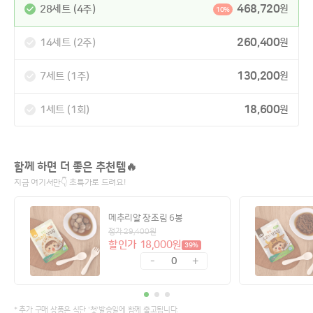
468,720
28세트 (4주)
원
10%
260,400
14세트 (2주)
원
130,200
7세트 (1주)
원
18,600
1세트 (1회)
원
함께 하면 더 좋은 추천템🔥
지금 여기서만👇 초특가로 드려요!
메추리알 장조림 6봉
정가 29,400원
할인가 18,000원
39%
-
+
0
* 추가 구매 상품은 식단 '첫'발송일에 함께 출고됩니다.