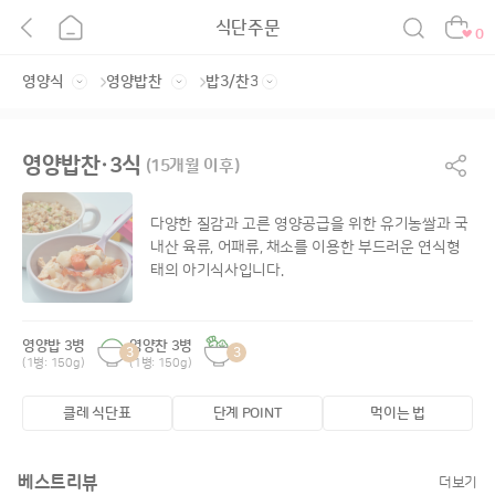
식단주문
0
영양밥찬·3식
(15개월 이후)
다양한 질감과 고른 영양공급을 위한 유기농쌀과 국
내산 육류, 어패류, 채소를 이용한
부드러운 연식형
태의 아기식사입니다.
영양밥 3병
영양찬 3병
3
3
(1병: 150g)
(1병: 150g)
클레 식단표
단계 POINT
먹이는 법
베스트리뷰
더보기