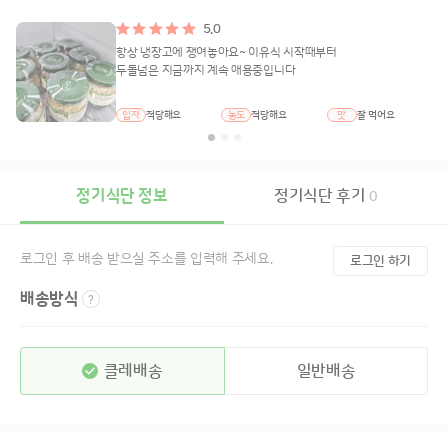
5.0
항상 냉장고에 쟁여놓아요~ 이유식 시작때부터
두돌넘은 지금까지 계속 애용중입니다
입자
적당해요
농도
적당해요
맛
잘 먹어요
정기식단 정보
정기식단 후기
0
로그인 후 배송 받으실 주소를 입력해 주세요.
로그인 하기
배송방식
클레배송
일반배송