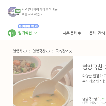
저녁부터 아침 사이 클레 배송
배송 지역 확인
정기식단
처음 클레🍀
퓨레·간식
영양식
영양국찬
국2/찬2
이유식
영양밥
국3/찬3
영양국찬·
영양식
영양국
국2/찬2
패키지
영양찬
다양한 질감과 고
퓨레&요거트
영양밥국찬
부드러운 연식형
영양밥국
영양밥찬
영양국찬
영양국 2병
(1병: 140g)