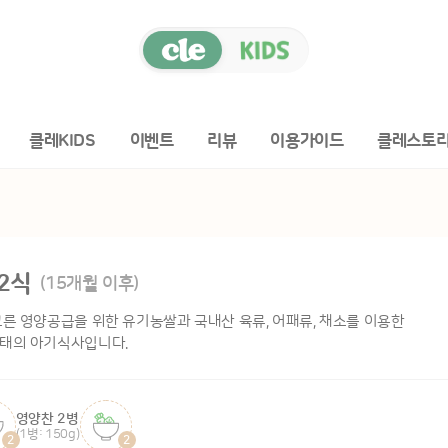
클레KIDS
이벤트
리뷰
이용가이드
클레스토
2식
(15개월 이후)
른 영양공급을 위한 유기농쌀과 국내산 육류, 어패류, 채소를 이용한
태의 아기식사입니다.
영양찬 2병
(1병: 150g)
2
2