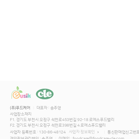
(주)푸드케어
대표자 : 송주영
사업장소재지
F1. 경기도 부천시 오정구 석천로453번길 92-18 로에스푸드밸리
F2. 경기도 부천시 오정구 석천로398번길 4 로에스푸드밸리
사업자 정보확인
사업자 등록번호 : 130-86-48124
통신판매업신고번호 :
개인정보관리책임 : 송주영
이메일 : foodcare@foodcare-cle.com