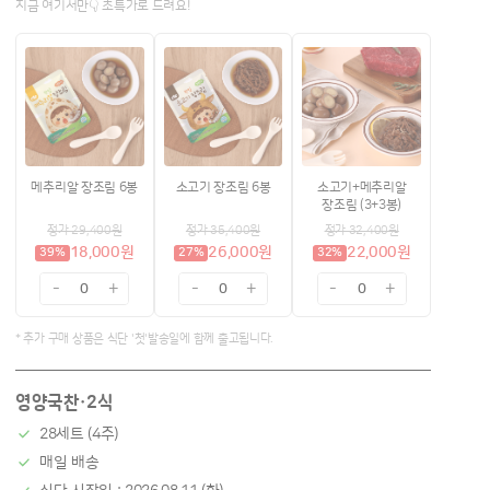
지금 여기서만👇 초특가로 드려요!
메추리알 장조림 6봉
소고기 장조림 6봉
소고기+메추리알
장조림 (3+3봉)
정가 29,400원
정가 35,400원
정가 32,400원
18,000원
26,000원
22,000원
39%
27%
32%
-
+
-
+
-
+
0
0
0
* 추가 구매 상품은 식단 '첫'발송일에 함께 출고됩니다.
영양국찬·2식
28세트 (4주)
매일 배송