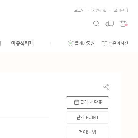
로그인
회원가입
고객센터
리
이유식카페
클레상품권
영유아사전
클레 식단표
단계 POINT
먹이는 법