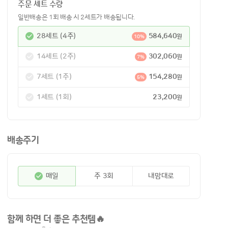
주문 세트 수량
일반배송은 1회 배송 시 2세트가 배송됩니다.
28세트 (4주)
584,640
원
10%
14세트 (2주)
302,060
원
7%
7세트 (1주)
154,280
원
5%
1세트 (1회)
23,200
원
배송주기
매일
주 3회
내맘대로
함께 하면 더 좋은 추천템🔥