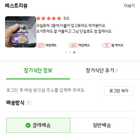
베스트리뷰
더보기
5.0
과일퓨레 3종에 더불어 망고퓨레도 먹여봤어요
요거트에도 잘 어울리고 그냥 단일로도 참 잘먹네요
입자
적당해요
농도
적당해요
맛
잘 먹어요
정기식단 정보
정기식단 후기
7
로그인 후 배송 받으실 주소를 입력해 주세요.
로그인 하기
배송방식
클레배송
일반배송