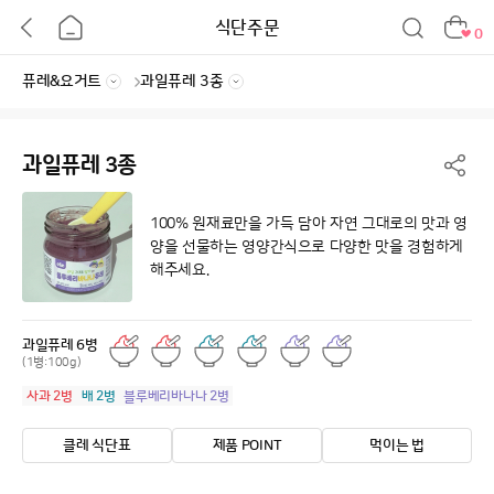
식단주문
0
과일퓨레 3종
100% 원재료만을 가득 담아 자연 그대로의 맛과 영
양을 선물하는
영양간식으로 다양한 맛을 경험하게
해주세요.
과일퓨레 6병
(1병:100g)
사과 2병
배 2병
블루베리바나나 2병
클레 식단표
제품 POINT
먹이는 법