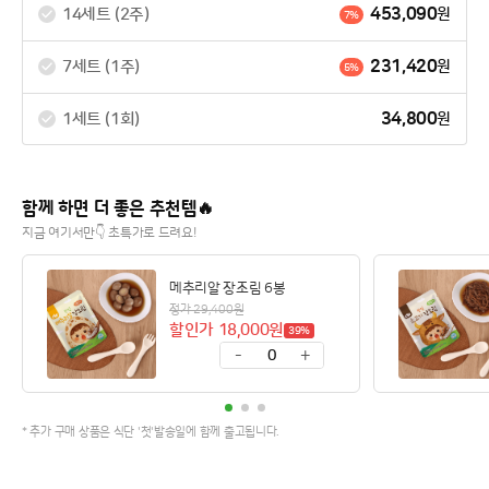
453,090
14세트 (2주)
원
7%
231,420
7세트 (1주)
원
5%
34,800
1세트 (1회)
원
함께 하면 더 좋은 추천템🔥
지금 여기서만👇 초특가로 드려요!
메추리알 장조림 6봉
정가 29,400원
할인가 18,000원
39%
-
+
0
* 추가 구매 상품은 식단 '첫'발송일에 함께 출고됩니다.