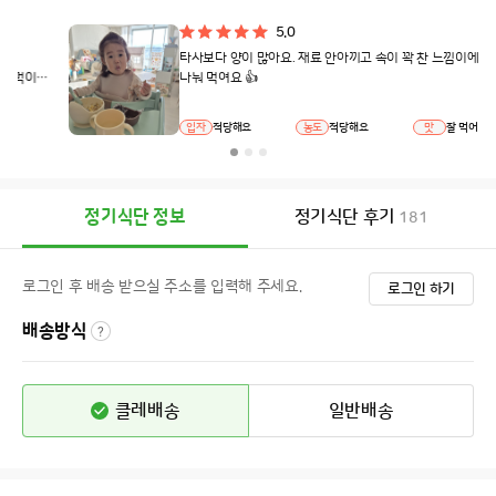
5.0
타사보다 양이 많아요. 재료 안아끼고 속이 꽉 찬 느낌이에요. 세끼
나눠 먹여요 👍
입자
적당해요
농도
적당해요
맛
잘 먹어요
정기식단 정보
정기식단 후기
181
로그인 후 배송 받으실 주소를 입력해 주세요.
로그인 하기
배송방식
클레배송
일반배송