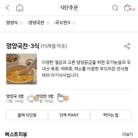
식단주문
0
영양국찬·3식
(15개월 이후)
다양한 질감과 고른 영양공급을 위한 유기농쌀과 국
내산 육류, 어패류, 채소를 이용한
부드러운 연식형
태의 아기식사입니다.
영양국 3병
영양찬 3병
3
3
(1병: 140g)
(1병: 150g)
클레 식단표
단계 POINT
먹이는 법
베스트리뷰
더보기