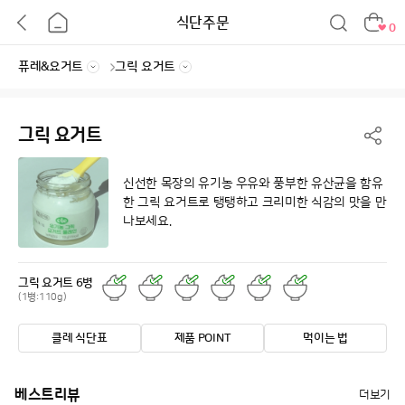
식단주문
0
그릭 요거트
신선한 목장의 유기농 우유와 풍부한 유산균을 함유
한
그릭 요거트로 탱탱하고 크리미한 식감의 맛을 만
나보세요.
그릭 요거트 6병
(1병:110g)
클레 식단표
제품 POINT
먹이는 법
베스트리뷰
더보기