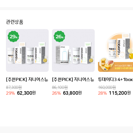
관련상품
[추천PICK] 지니어스뉴 톡캡스+투데이디3
[추천PICK] 지니어스뉴 톡캡스+그로우뉴
투데이디3 4+1box
87,300
원
86,100
원
160,000
원
62,300
원
63,800
원
115,200
원
29
%
26
%
28
%