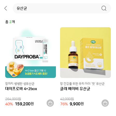
총
2
개
장까지 쌩쌩한 생유산균
장 건강을 위한 우리 아이 '첫' 유산균
데이프로바 4+2box
클레 베이비 유산균
264,000
원
42,000
원
159,200
원
9,900
원
40
%
76
%