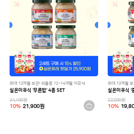
최대 12개월 보관! 외출용 12~14개월 이유식
최대 12개월 보
실온이유식 '무른밥' 4종 SET
실온이유식 '중
24,400
원
22,000
원
10
%
21,900
원
10
%
19,8