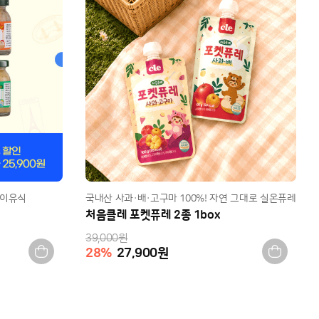
 이유식
국내산 사과·배·고구마 100%! 자연 그대로 실온퓨레
처음클레 포켓퓨레 2종 1box
39,000
원
28
%
27,900
원