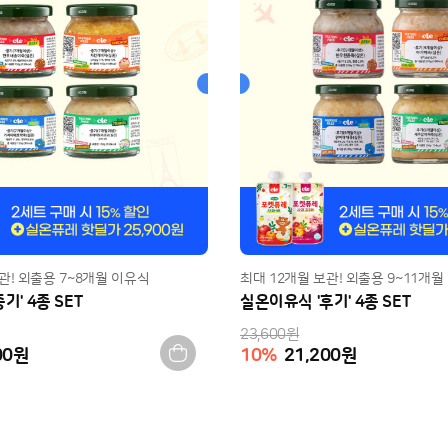
관! 외출용 7~8개월 이유식
최대 12개월 보관! 외출용 9~11개월
기' 4종 SET
실온이유식 '후기' 4종 SET
23,600
원
00
원
10
%
21,200
원