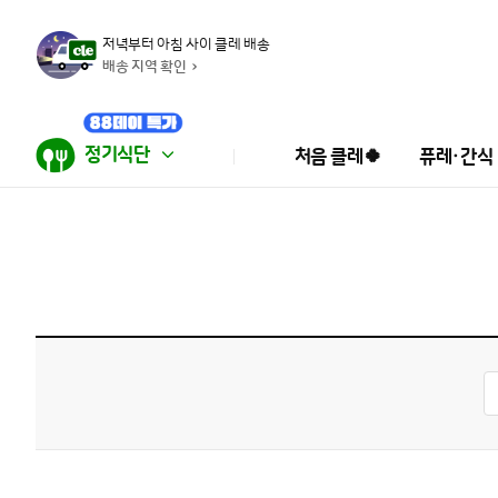
저녁부터 아침 사이 클레 배송
배송 지역 확인
정기식단
처음 클레🍀
퓨레·간식