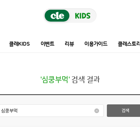
클레KIDS
이벤트
리뷰
이용가이드
클레스토
'심쿵부먹'
검색 결과
검색