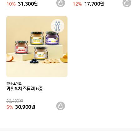
31,300
원
17,700
원
10
%
12
%
냉장
퓨레·요거트
과일&치즈퓨레 6종
32,400
원
30,900
원
5
%