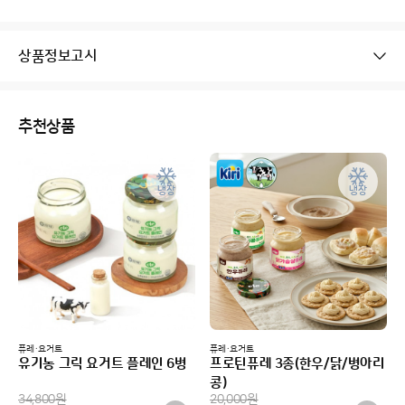
상품정보고시
추천상품
냉장
냉장
퓨레·요거트
퓨레·요거트
유기농 그릭 요거트 플레인 6병
프로틴퓨레 3종(한우/닭/병아리
콩)
34,800
원
20,000
원