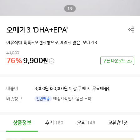
1
/
6
오메가3 'DHA+EPA'
이유식에 톡톡~ 오렌지향으로 비리지 않은 '오메가3'
41,000
76%
9,900
원
쿠폰 다운로드
배송비
3,000원 (30,000원 이상 구매 시 무료배송)
배송정보
배송시작일 다음날 도착
일반배송
상품정보
후기
문의
교환/반품
180
146